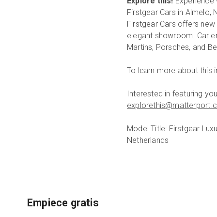
Explore this!
Experience 
Firstgear Cars in Almelo, 
Firstgear Cars offers new
elegant showroom. Car enth
Martins, Porsches, and Be
To learn more about this
Interested in featuring y
explorethis@matterport.
Model Title: Firstgear L
Netherlands
Empiece gratis