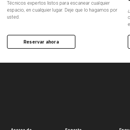
Técnicos expertos listos para escanear cualquier
espacio, en cualquier lugar. Deje que lo hagamos por
usted.
c
e
Reservar ahora