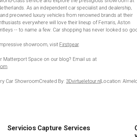
world-class service and explore the prestigious showroom at
Netherlands. As an independent car specialist and dealership,
 and preowned luxury vehicles from renowned brands at their
usiasts everywhere will love their lineup of Ferraris, Aston
ntleys -- to name a few. Car shopping has never looked so go
 impressive showroom, visit
Firstgear
.
our Matterport Space on our blog? Email us at
com
.
uxury Car Showroom
Created By:
3Dvirtueletour.nl
Location: Almelo
Servicios Capture Services