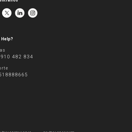
éntranos
 Help?
tas
 910 482 834
rte
518888665