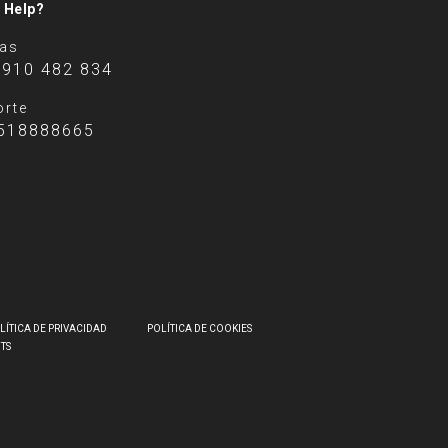
 Help?
tas
 910 482 834
rte
518888665
LÍTICA DE PRIVACIDAD
POLÍTICA DE COOKIES
HTS