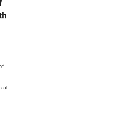
f
th
of
s at
ll