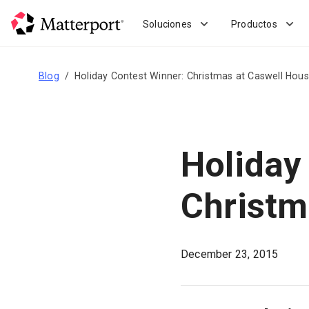
Skip
to
Soluciones
Productos
main
content
Blog
Holiday Contest Winner: Christmas at Caswell Hou
Holiday
Christm
December 23, 2015