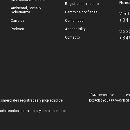
Need
Registre su producto
Ambiental, Social y
Gobernanza
Centro de confianza
Ven
+34
Carreras
Comunidad
Podcast
Accessibility
Sopo
+34
Contacto
TÉRMINOS DE USO
PO
comerciales registradas y propiedad de
EXERCISE YOUR PRIVACY RIG
ncia técnica, los precios y las opciones de