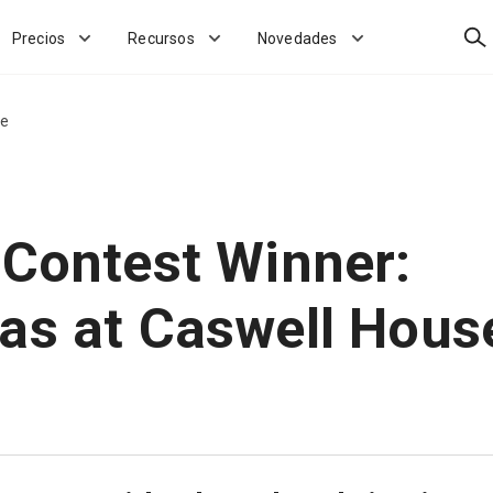
Bus
Precios
Recursos
Novedades
se
 Contest Winner:
as at Caswell Hous