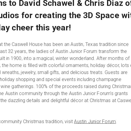
ns to David Schawel & Chris Diaz o
udios for creating the 3D Space wi
ay cheer this year!
t the Caswell House has been an Austin, Texas tradition since
ast 32 years, the ladies of Austin Junior Forum transform the
uilt in 1900, into a magical, winter wonderland. After months of
 the home is filled with colorful ornaments, holiday décor, lots 
 wreaths, jewelry, small gifts, and delicious treats. Guests are
holiday shopping and special events including champagne
d wine gatherings. 100% of the proceeds raised during Christma
the Austin community through the Austin Junior Forum’s grants
f the dazzling details and delightful décor at Christmas at Caswe
community Christmas tradition, visit
Austin Junior Forum
.