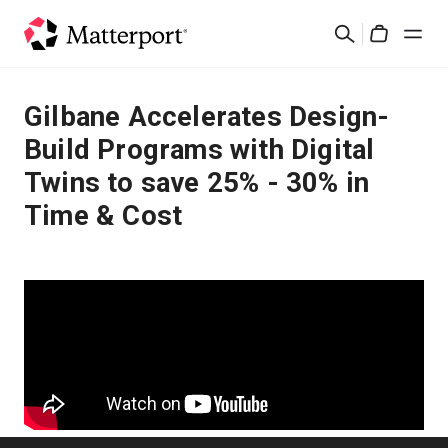
Skip
Buscar
to
Cart
main
content
Soluciones
Gilbane Accelerates Design-
Build Programs with Digital
Productos
Twins to save 25% - 30% in
Time & Cost
Precios
Recursos
Novedades
Contacto
Iniciar sesión