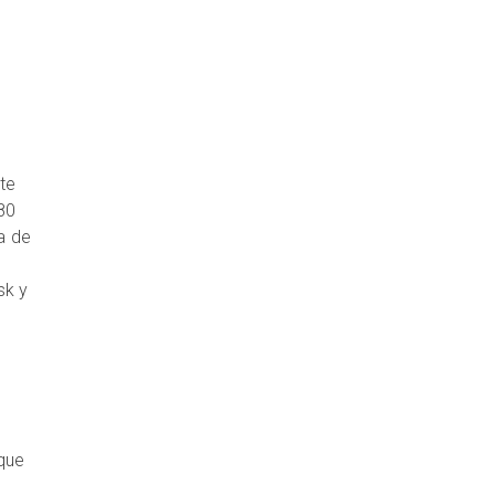
s
te
80
a de
sk y
rque