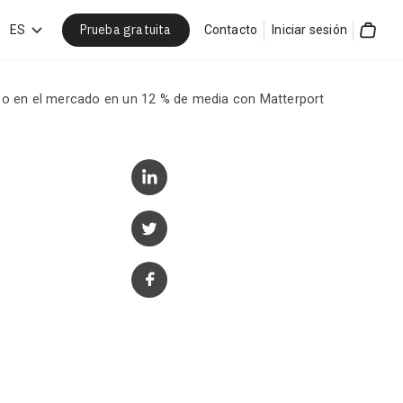
Prueba gratuita
car
ES
Contacto
Iniciar sesión
Cart
empo en el mercado en un 12 % de media con Matterport