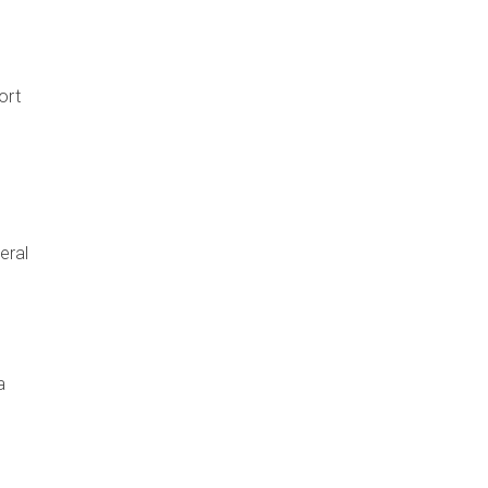
ort
n
eral
a