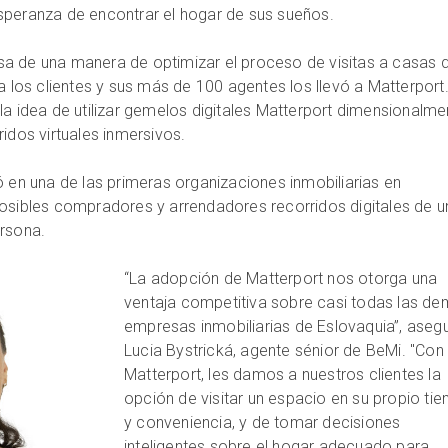
speranza de encontrar el hogar de sus sueños.
a de una manera de optimizar el proceso de visitas a casas 
a los clientes y sus más de 100 agentes los llevó a Matterport
la idea de utilizar gemelos digitales Matterport dimensionalme
ridos virtuales inmersivos.
ó en una de las primeras organizaciones inmobiliarias en
posibles compradores y arrendadores recorridos digitales de u
ersona.
“La adopción de Matterport nos otorga una
ventaja competitiva sobre casi todas las d
empresas inmobiliarias de Eslovaquia”, aseg
Lucia Bystrická, agente sénior de BeMi. "Con
Matterport, les damos a nuestros clientes la
opción de visitar un espacio en su propio ti
y conveniencia, y de tomar decisiones
inteligentes sobre el hogar adecuado para