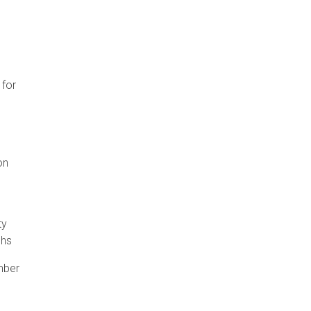
 for
on
ty
ughs
mber