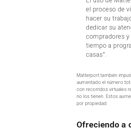
El uso de Matte
el proceso de v
hacer su traba
dedicar su aten
compradores y a
tiempo a progra
casas".
Matterport también impul
aumentado el número total
con recorridos virtuales 
no los tienen. Estos aum
por propiedad.
Ofreciendo a 