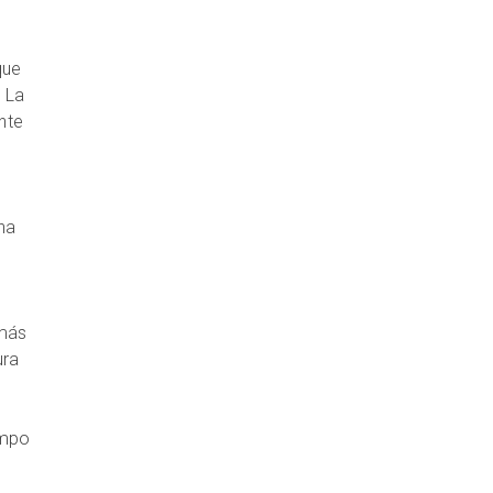
que
. La
nte
na
emás
ura
empo