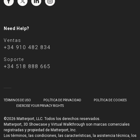
Need Help?
Ventas
+34 910 482 834
Soporte
+34 518 888 665
TÉRMINOS DE USO
POLÍTICA DE PRIVACIDAD
POLÍTICA DE COOKIES
EXERCISE YOUR PRIVACY RIGHTS
©2026 Matterport, LLC. Todos los derechos reservados.
Matterport, 3D Showcase y Virtual Walkthrough son marcas comerciales
registradas y propiedad de Matterport, Inc.
Los términos, las condiciones, las características, la asistencia técnica, los