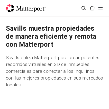
Skip
Buscar
to
Cart
main
content
Soluciones
Savills muestra propiedades
de manera eficiente y remota
Productos
con Matterport
Precios
Savills utiliza Matterport para crear potentes
recorridos virtuales en 3D de inmuebles
Recursos
comerciales para conectar a los inquilinos
con las mejores propiedades en sus mercados
Novedades
locales.
Contacto
Iniciar sesión