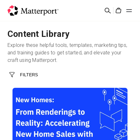
Skip
Buscar
to
Cart
main
content
Content Library
Soluciones
Explore these helpful tools, templates, marketing tips,
Productos
and training guides to get started, and elevate your
craft using Matterport.
Precios
FILTERS
Recursos
Novedades
Contacto
Iniciar sesión