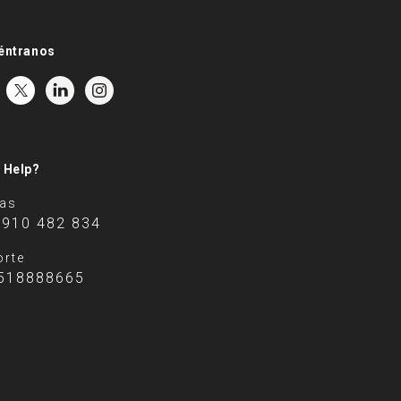
éntranos
 Help?
tas
 910 482 834
rte
518888665