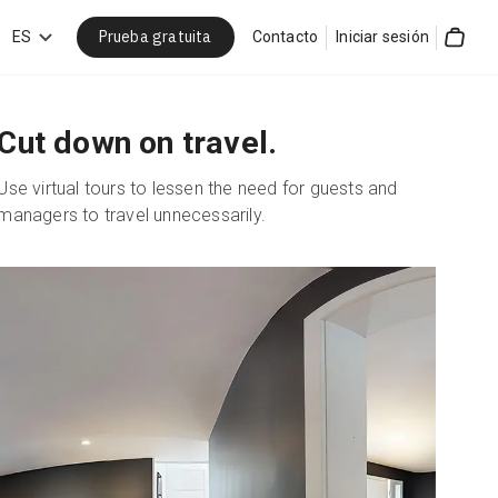
Prueba gratuita
car
ES
Contacto
Iniciar sesión
Cart
Cut down on travel.
Use virtual tours to lessen the need for guests and
managers to travel unnecessarily.