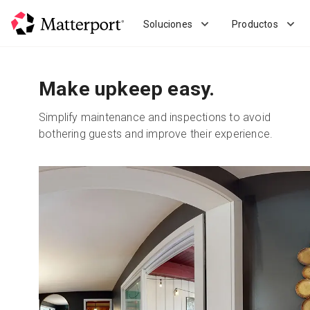
Skip
to
Soluciones
Productos
main
content
Make upkeep easy.
Simplify maintenance and inspections to avoid
bothering guests and improve their experience.