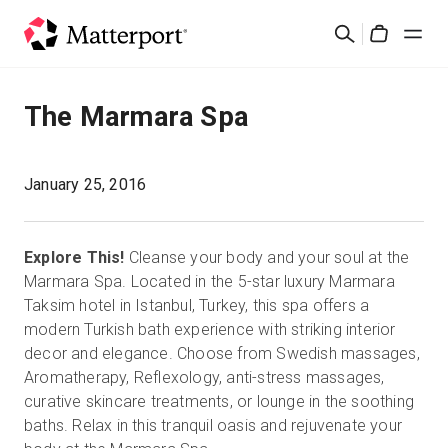
Skip
Rechercher
to
Cart
main
content
Solutions
The Marmara Spa
Produits
January 25, 2016
Prix
Explore This!
Cleanse your body and your soul at the
Ressources
Marmara Spa. Located in the 5-star luxury Marmara
Taksim hotel in Istanbul, Turkey, this spa offers a
modern Turkish bath experience with striking interior
Découvrez les nouveautés
decor and elegance. Choose from Swedish massages,
Aromatherapy, Reflexology, anti-stress massages,
Nous contacter
curative skincare treatments, or lounge in the soothing
baths. Relax in this tranquil oasis and rejuvenate your
Connexion