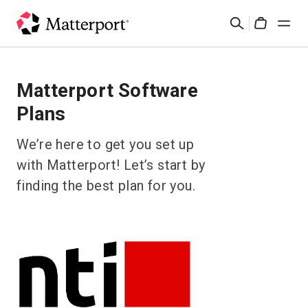
Skip
Rechercher
to
Cart
main
content
Solutions
Matterport Software
Plans
Produits
We’re here to get you set up
Prix
with Matterport! Let’s start by
finding the best plan for you.
Ressources
Découvrez les nouveautés
Nous contacter
Connexion