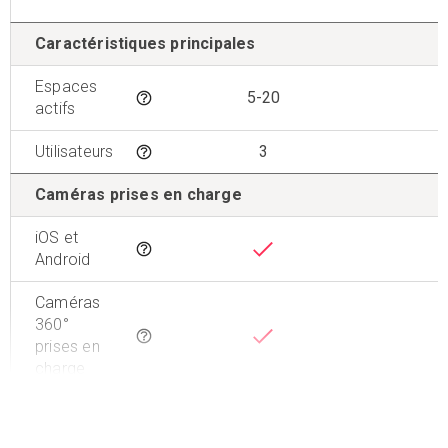
Caractéristiques principales
Espaces
5-20
2
Tooltip
actifs
Utilisateurs
3
Tooltip
Caméras prises en charge
iOS et
Tooltip
Android
Caméras
360°
Tooltip
prises en
charge