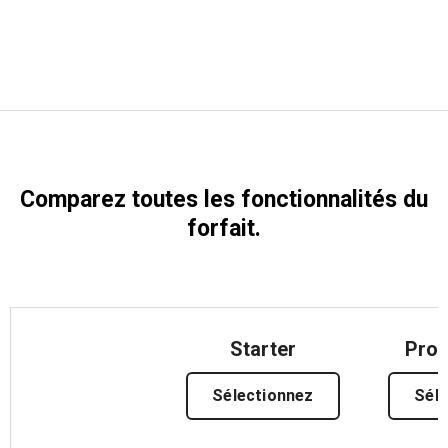
Essai gratuit
Ventes :
+33 1 85 65 09 33
FR
Comparez toutes les fonctionnalités du
forfait.
Starter
Prof
Sélectionnez
Sél
Features