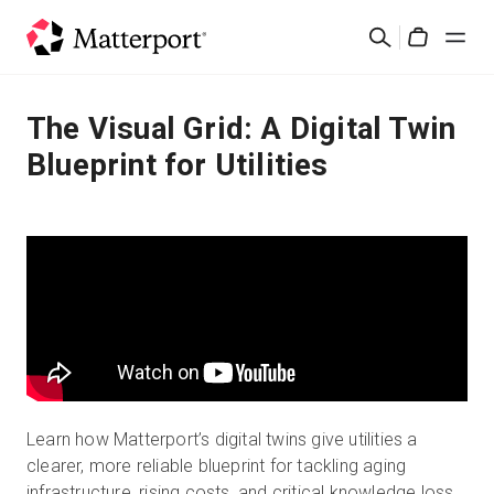
Skip
Rechercher
to
Cart
main
content
Solutions
The Visual Grid: A Digital Twin
Blueprint for Utilities
Produits
Prix
Ressources
Découvrez les nouveautés
Nous contacter
Learn how Matterport’s digital twins give utilities a
clearer, more reliable blueprint for tackling aging
Connexion
infrastructure, rising costs, and critical knowledge loss.