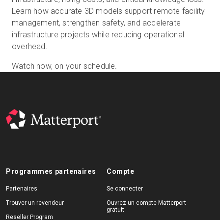
Learn how accurate 3D models support remote facility
management, strengthen safety, and accelerate
infrastructure projects while reducing operational
Essai gratuit
overhead.
Watch now, on your schedule.
Ventes :
+33 1 85 65 09 33
FR
Programmes partenaires
Compte
Partenaires
Se connecter
Trouver un revendeur
Ouvrez un compte Matterport
gratuit
Reseller Program