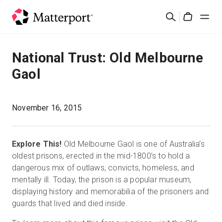
Skip
Cerca
to
Cart
main
content
Soluzioni
National Trust: Old Melbourne
Gaol
Prodotti
Prezzi
November 16, 2015
Risorse
Explore This!
Old Melbourne Gaol is one of Australia’s
oldest prisons, erected in the mid-1800’s to hold a
Scopri le novità
dangerous mix of outlaws, convicts, homeless, and
mentally ill. Today, the prison is a popular museum,
displaying history and memorabilia of the prisoners and
Contattaci
guards that lived and died inside.
Accedi