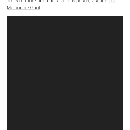
To learn more about this famous prison, visit the
Old
Melbourne Gaol
.
Prova gratuita
Vendite:
+39 02 87045024
IT