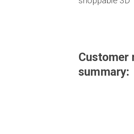
shoppable 3D
Customer r
summary: