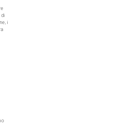
re
 di
e, i
ra
e
no