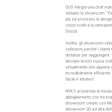
GUS integra una chat video
visitano lo showroom. "Per
più sul processo di design.
colori scelti e la sensazi
Souza.
Inoltre, gli showroom virt
collezioni, perché i clien
distanze per raggiungerli.
lanciare la loro nuova coll
virtualmente non appena 
incredibilmente efficient
facile e intuitivo".
NYKY, un'azienda di moda 
abbigliamento con tre bran
showroom creato con Matt
showroom 3D ad alta defini