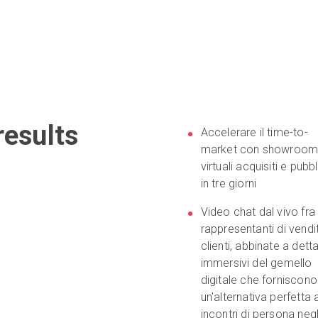
esults
Accelerare il time-to-
market con showroo
virtuali acquisiti e pubbl
in tre giorni
Video chat dal vivo fra
rappresentanti di vendi
clienti, abbinate a detta
immersivi del gemello
digitale che forniscono
un'alternativa perfetta a
incontri di persona negl