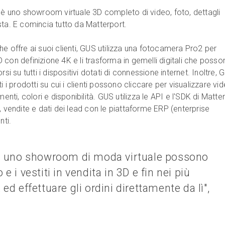
a è uno showroom virtuale 3D completo di video, foto, dettagli
sta. E comincia tutto da Matterport.
e offre ai suoi clienti, GUS utilizza una fotocamera Pro2 per
con definizione 4K e li trasforma in gemelli digitali che posso
rsi su tutti i dispositivi dotati di connessione internet. Inoltre, 
i i prodotti su cui i clienti possono cliccare per visualizzare vid
menti, colori e disponibilità. GUS utilizza le API e l'SDK di Matte
, vendite e dati dei lead con le piattaforme ERP (enterprise
nti.
 in uno showroom di moda virtuale possono
e i vestiti in vendita in 3D e fin nei più
 ed effettuare gli ordini direttamente da lì",