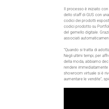
Il processo è iniziato co
dello staff di GUS con una
codici dei prodotti esposti
codici prodotto su Portfoli
del gemello digitale. Grazi
associati automaticamente 
"Quando si tratta di adot
Negli ultimi tempi, per af
della moda, abbiamo deciso
rendere immediatamente dis
showroom virtuale si è ri
aumentare le vendite", sp