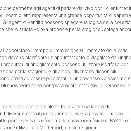
 che permette agli agenti di parlare dal vivo con i clienti ment
 i nostri clienti rappresenta una grande opportunità di saperne
 Gli agenti di vendita possono spiegare la logica della collezion
one che lo stilista voleva proporre per la stagione", spiega anco
uali accorciano il tempo di immissione sul mercato delle varie
ti non devono pianificare un appuntamento o viaggiare da lungh
 "I produttori di abbigliamento possono utilizzare Portfolio per
ezione per la stagione, e gli articoli diventano disponibili
sono pronti ad essere presentati. È un processo velocissimo e
e. Gli showroom sono completamente immersivi, e percorrerli è
italiana che commercializza tre diverse collezioni di
d diversi, è stata il primo cliente di GUS a provare il nuovo
erport. GUS ha trasformato lo showroom fisico di NYKY in u
zione utilizzando Matterport, in soli tre giorni.