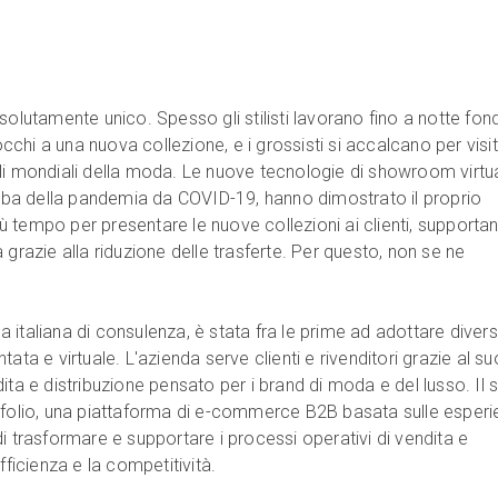
solutamente unico. Spesso gli stilisti lavorano fino a notte fon
tocchi a una nuova collezione, e i grossisti si accalcano per visi
li mondiali della moda. Le nuove tecnologie di showroom virtua
'alba della pandemia da COVID-19, hanno dimostrato il proprio
più tempo per presentare le nuove collezioni ai clienti, supporta
 grazie alla riduzione delle trasferte. Per questo, non se ne
italiana di consulenza, è stata fra le prime ad adottare diver
ata e virtuale. L'azienda serve clienti e rivenditori grazie al su
ita e distribuzione pensato per i brand di moda e del lusso. Il 
tfolio, una piattaforma di e-commerce B2B basata sulle esper
i trasformare e supportare i processi operativi di vendita e
fficienza e la competitività.