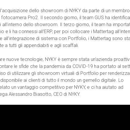
n l'acquisizione dello showroom di NYKY da parte di un membro
 fotocamera Pro2. Il secondo giorno, il team GUS ha identifica
 all'interno dello showroom. Il terzo giorno, il team ha importat
o e li ha connessi all'ERP, per poi collocare i Mattertag all'inte
e all'integrazione di sistema con Portfolio, i Mattertag sono sta
a tutti gli appendiabiti e agli scaffali.
tare nuove tecnologie, NYKY è sempre stata un'azienda proattiv
frontare le sfide che la pandemia da COVID-19 ha portato al set
 di utilizzare gli showroom virtuali di Portfolio per renderizza
ponibile ai clienti di tutto il mondo un gemello digitale. Lo
velato un vantaggio competitivo per NYKY, e ci ha aiutato ad
iega Alessandro Biasotto, CEO di NYKY.