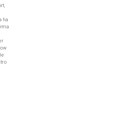
rt,
a ha
ferma
er
show
le
stro