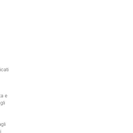
m
icati
ta e
gli
gli
i