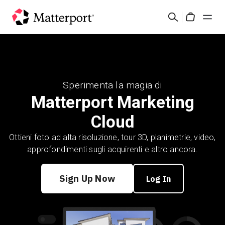
Skip
Cerca
to
Cart
main
content
Soluzioni
Prodotti
Sperimenta la magia di
Matterport Marketing
Prezzi
Cloud
Ottieni foto ad alta risoluzione, tour 3D, planimetrie, video,
Risorse
approfondimenti sugli acquirenti e altro ancora.
Scopri le novità
Sign Up Now
Log In
Contattaci
Accedi