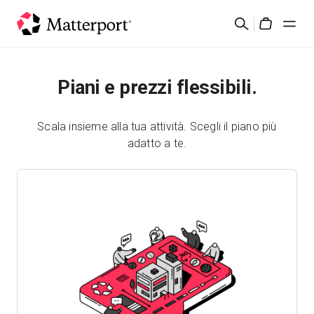
Skip
Cerca
to
Cart
main
content
Soluzioni
Piani e prezzi flessibili.
Prodotti
Scala insieme alla tua attività. Scegli il piano più
adatto a te.
Prezzi
Risorse
Scopri le novità
Contattaci
Accedi