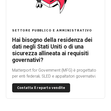
Prova gratuita
SETTORE PUBBLICO E AMMINISTRATIVO
Vendite:
+39 02 87045024
Hai bisogno della residenza dei
IT
dati negli Stati Uniti o di una
sicurezza allineata ai requisiti
governativi?
Matterport for Government (MFG) è progettato
per enti federali, SLED e appaltatori governativi.
Contatta il reparto vendite