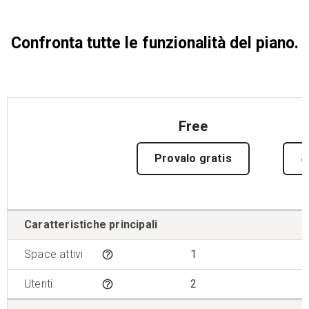
Confronta tutte le funzionalità del piano.
Free
Provalo gratis
S
Features
Caratteristiche principali
Space attivi
1
Tooltip
Utenti
2
Tooltip