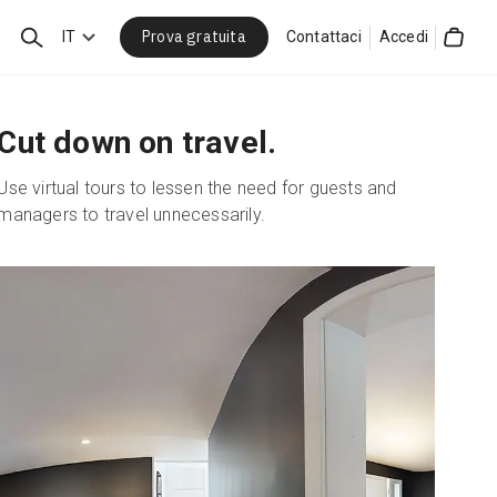
Prova gratuita
Cerca
IT
Contattaci
Accedi
Cart
Cut down on travel.
Use virtual tours to lessen the need for guests and
managers to travel unnecessarily.