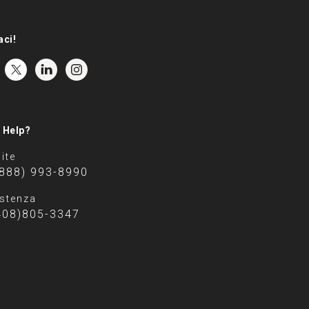
aci!
 Help?
ite
(888) 993-8990
stenza
408)805-3347