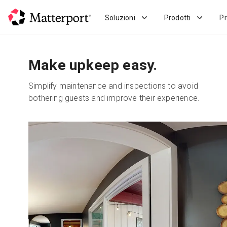
Skip
to
Soluzioni
Prodotti
Pr
main
content
Make upkeep easy.
Simplify maintenance and inspections to avoid
bothering guests and improve their experience.