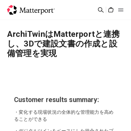
Skip
検
to
Cart
索
main
content
ソリューション
ArchiTwinはMatterportと連携
し、3Dで建設文書の作成と設
製品
備管理を実現
料金設定
リソース
最新情報
Customer results summary:
・変化する現場状況の全体的な管理能力を高め
お問い合わせ
ることができる
サインイン
・デジタルツインをベースにした統合されたプ