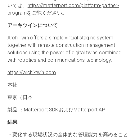
いては、
https://matterport.com/platform-partner-
program
をご覧ください。
アーキツインについて
ArchiTwin offers a simple virtual staging system
together with remote construction management
solutions using the power of digital twins combined
with robotics and communications technology.
https://archi-twin.com
本社
東京（日本
製品 ：Matterport SDKおよびMatterport API
結果
・変化する現場状況の全体的な管理能力を高めること