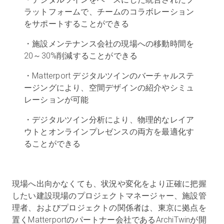
ラットフォームで、チームのコラボレーション
をサポートすることができる
無料トライアル
・施設メンテナンス会社の現場への移動時間を
20～30%削減することができる
営業担当 :
03-6897-2960
・Matterport デジタルツインのバーチャルステ
ージングにより、空間デザインの紹介やシミュ
JA
レーションが可能
・デジタルツイン分析により、物理的なレイア
ウトとオンラインプレゼンスの両方を最適化す
ることができる
現場へ出向かなくても、状況や変化をより正確に把握
したい建設現場のプロジェクトマネージャー、施設管
理者、およびプロジェクトの関係者は、東京に拠点を
置くMatterportのパートナー会社であるArchiTwinが開