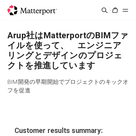
Skip
検
to
Cart
索
main
content
ソリューション
Arup社はMatterportのBIMファ
イルを使って、 エンジニア
製品
リングとデザインのプロジェ
クトを推進しています
料金設定
BIM開発の早期開始でプロジェクトのキックオ
リソース
フを促進
最新情報
お問い合わせ
Customer results summary:
サインイン