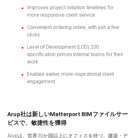
Improves project initiation timelines for
more responsive client service
無料トライアル
Convenient ordering online, with just a few
clicks
営業担当 :
03-6897-2960
Level of Development (LOD) 200
specification primes internal teams for their
JA
work
Enables earlier, more inspirational client
engagement
Arup社は新しいMatterport BIMファイルサー
ビスで、敏捷性を獲得
Arupは、世界30か国以上にオフィスを持つ、建築・デ