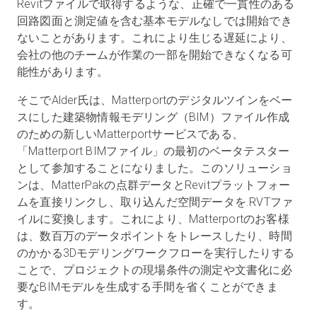
Revitファイルで取得するような、正確で一貫性のある
回路図面と測定値を含む基本モデルなしでは開始でき
ないことがあります。これにより生じる遅延により、
会社の他のチームが作業の一部を開始できなくなる可
能性があります。
そこでAlder氏は、Matterportのデジタルツインをベー
スにした建築物情報モデリング（BIM）ファイル作成
のための新しいMatterportサービスである、
「Matterport BIMファイル」の最初のベータテスター
として参加することになりました。このソリューショ
ンは、MatterPakの点群データとRevitプラットフォー
ムを直接リンクし、取り込んだ空間データを.RVTファ
イルに変換します。これにより、Matterportのお客様
は、数百万のデータポイントをトレースしたり、時間
のかかる3Dモデリングワークフローを実行したりする
ことで、プロジェクトの現場条件の測定や文書化に必
要なBIMモデルを生成する手間を省くことができま
す。