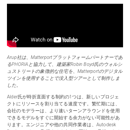
Arup社は、Matterportプラットフォームパートナーであ
るPHORIAと協力して、建築家Robin Boyd氏のウォルシ
ュストリートの象徴的な住宅を、Matterportのデジタル
ツインを使用することで没入型ツアーとして制作しま
した。
Alder氏が時折直面する制約の1つは、新しいプロジェ
クトにリソースを割り当てる速度です。繁忙期には、
会社のモデラーは、より速いターンアラウンドを使用
できるモデルをすぐに開始する余力がない可能性があ
ります。エンジニアや他の共同作業者は、Autodesk