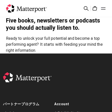
Skip
検
to
Cart
索
main
Five books, newsletters or podcasts
content
ソリューション
you should actually listen to.
Ready to unlock your full potential and become a top
製品
performing agent? It starts with feeding your mind the
right information.
料金設定
リソース
最新情報
お問い合わせ
パートナープログラム
Account
サインイン