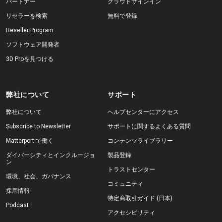
パートナー
クラウドサインイン
リセラーを検索
無料で登録
Reseller Program
無料トライアル
ソフトウェア開発者
3D Proを見つける
営業担当 :
03-6897-2960
JA
弊社について
サポート
弊社について
ヘルプセンターにアクセス
Subscribe to Newsletter
サポートに関するよくある質問
Matterport で働く
コンテンツライブラリー
ダイバーシティとインクルージョ
製品登録
ン
トラストセンター
環境、社会、ガバナンス
コミュニティ
採用情報
特定商取引ガイド (日本)
Podcast
アクセシビリティ