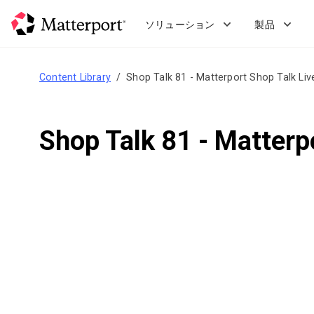
Skip
to
ソリューション
製品
main
content
Content Library
Shop Talk 81 - Matterport Shop Talk Liv
Shop Talk 81 - Matterp