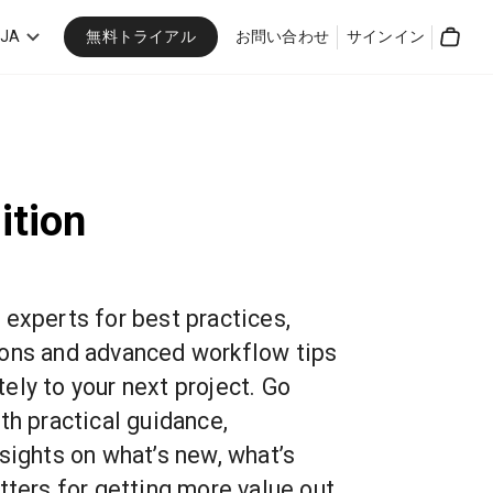
無料トライアル
JA
お問い合わせ
サインイン
Cart
ition
 experts for best practices,
ions and advanced workflow tips
ely to your next project. Go
th practical guidance,
sights on what’s new, what’s
tters for getting more value out