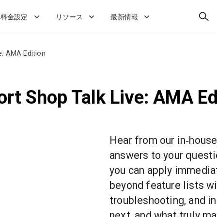
検
料金設定
リソース
最新情報
索
e: AMA Edition
ort Shop Talk Live: AMA Ed
Hear from our in‑house
answers to your quest
you can apply immediat
beyond feature lists wi
troubleshooting, and in
next, and what truly ma