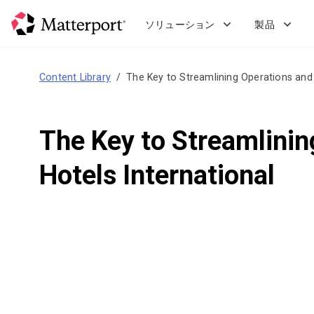
Skip
to
ソリューション
製品
main
content
Content Library
The Key to Streamlining Operations and
The Key to Streamlini
Hotels International