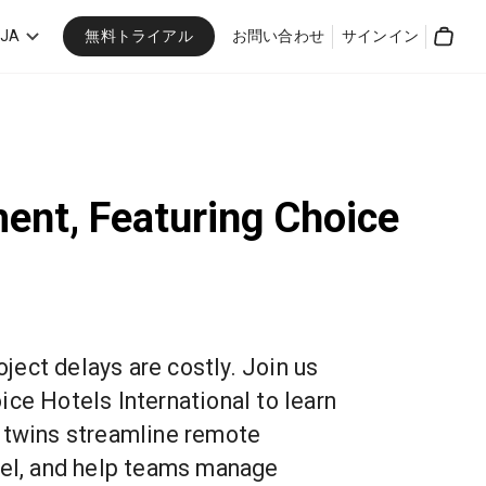
無料トライアル
JA
お問い合わせ
サインイン
Cart
ent, Featuring Choice
ect delays are costly. Join us
ice Hotels International to learn
 twins streamline remote
vel, and help teams manage