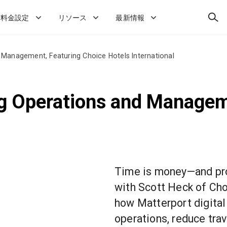
検
料金設定
リソース
最新情報
索
 Management, Featuring Choice Hotels International
ng Operations and Managem
Time is money—and proj
with Scott Heck of Cho
how Matterport digital
operations, reduce tra