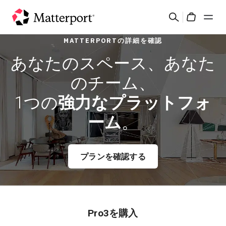
Skip
検
to
Cart
索
main
MATTERPORTの詳細を確認
content
ソリューション
あなたのスペース、あなた
のチーム、
製品
1つの
強力なプラットフォ
料金設定
ーム
。
リソース
プランを確認する
最新情報
お問い合わせ
Pro3を購入
サインイン