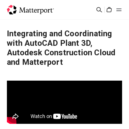
Skip
検
to
Cart
索
main
content
ソリューション
Integrating and Coordinating
with AutoCAD Plant 3D,
製品
Autodesk Construction Cloud
and Matterport
料金設定
リソース
最新情報
お問い合わせ
サインイン