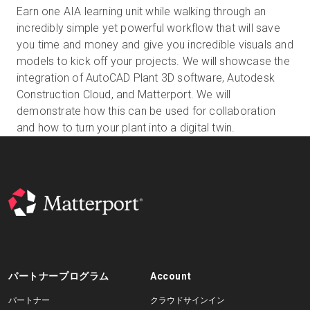
Earn one AIA learning unit while walking through an
incredibly simple yet powerful workflow that will save
you time and money and give you incredible visuals and
無料トライアル
models to kick off your projects. We will showcase the
integration of AutoCAD Plant 3D software, Autodesk
営業担当 :
03-6897-2960
Construction Cloud, and Matterport. We will
demonstrate how this can be used for collaboration
JA
and how to turn your plant into a digital twin.
パートナープログラム
Account
パートナー
クラウドサインイン