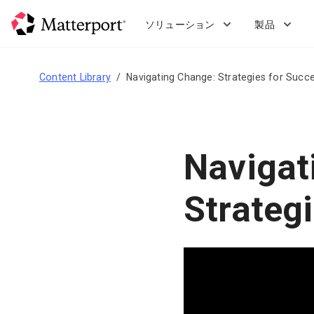
Skip
to
ソリューション
製品
main
content
Content Library
Navigating Change: Strategies for Succ
Navigat
Strateg