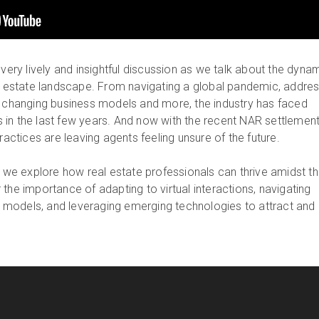
 very lively and insightful discussion as we talk about the dyna
al estate landscape. From navigating a global pandemic, addre
o changing business models and more, the industry has faced
in the last few years. And now with the recent NAR settlement
practices are leaving agents feeling unsure of the future.
l, we explore how real estate professionals can thrive amidst t
the importance of adapting to virtual interactions, navigating
models, and leveraging emerging technologies to attract and