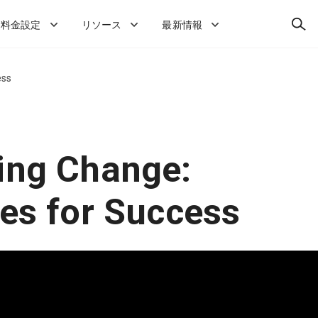
検
料金設定
リソース
最新情報
索
ess
ing Change:
ies for Success