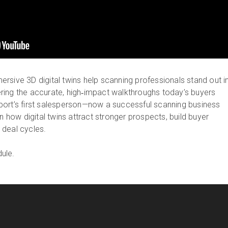
rsive 3D digital twins help scanning professionals stand out i
ing the accurate, high‑impact walkthroughs today’s buyers
port’s first salesperson—now a successful scanning business
ow digital twins attract stronger prospects, build buyer
 deal cycles.
ule.