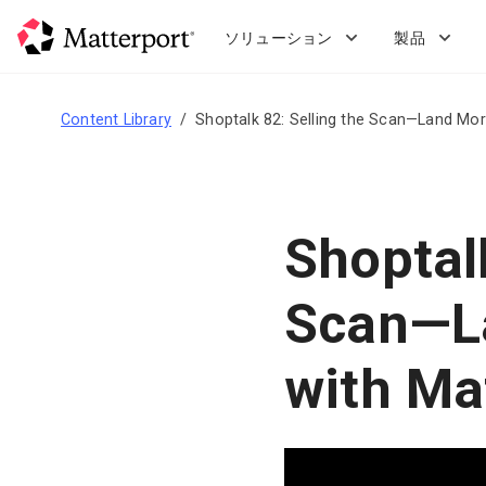
Skip
to
ソリューション
製品
main
content
Content Library
Shoptalk 82: Selling the Scan—Land Mor
Shoptalk
Scan—L
with Ma