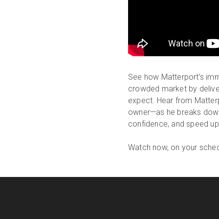
See how Matterport’s imme
crowded market by deliver
expect. Hear from Matter
owner—as he breaks down h
confidence, and speed up
Watch now, on your sched