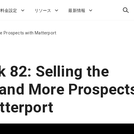
検
料金設定
リソース
最新情報
索
e Prospects with Matterport
 82: Selling the
and More Prospect
tterport