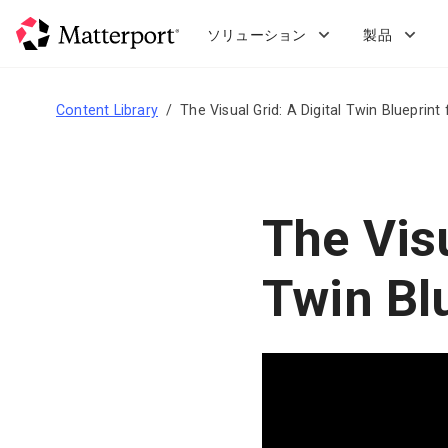
Skip
to
ソリューション
製品
main
content
Content Library
The Visual Grid: A Digital Twin Blueprint f
The Visu
Twin Blu