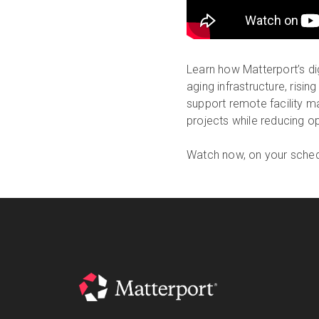
Learn how Matterport’s digi
aging infrastructure, risi
support remote facility m
projects while reducing o
Watch now, on your sched