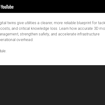
tal twins give utilities a clearer, more reliable blueprint for tack
ng costs, and critical knowledge loss. Learn how accurate 3D m
anagement, strengthen safety, and accelerate infrastructure
perational overhead.
ule.