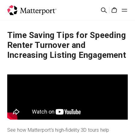
Skip
検
to
Cart
索
main
content
ソリューション
Time Saving Tips for Speeding
Renter Turnover and
製品
Increasing Listing Engagement
料金設定
リソース
最新情報
お問い合わせ
See how Matterport’s high‑fidelity 3D tours help
サインイン