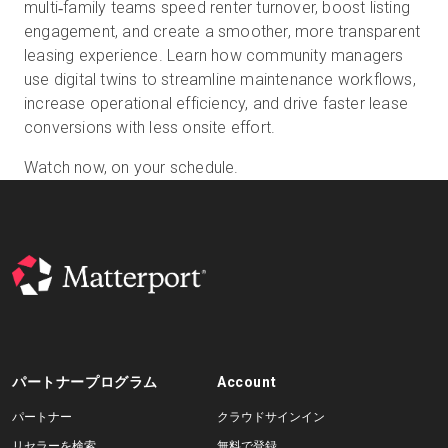
multi‑family teams speed renter turnover, boost listing
engagement, and create a smoother, more transparent
leasing experience. Learn how community managers
無料トライアル
use digital twins to streamline maintenance workflows,
increase operational efficiency, and drive faster lease
conversions with less onsite effort.
営業担当 :
03-6897-2960
Watch now, on your schedule.
JA
パートナープログラム
Account
パートナー
クラウドサインイン
リセラーを検索
無料で登録