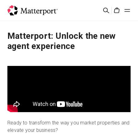
Skip
検
to
Cart
索
main
content
ソリューション
Matterport: Unlock the new
agent experience
製品
料金設定
リソース
最新情報
お問い合わせ
Ready to transform the way you market properties and
elevate your business?
サインイン