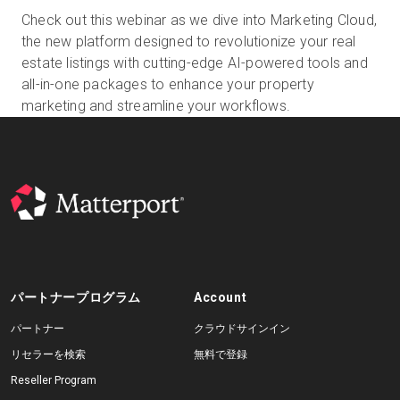
Check out this webinar as we dive into Marketing Cloud,
the new platform designed to revolutionize your real
estate listings with cutting-edge AI-powered tools and
無料トライアル
all-in-one packages to enhance your property
marketing and streamline your workflows.
営業担当 :
03-6897-2960
JA
パートナープログラム
Account
パートナー
クラウドサインイン
リセラーを検索
無料で登録
Reseller Program