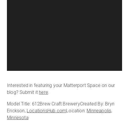
Interested in featuring your Matterport Space on our
blog? Submit it
here
.
Model Title: 612Brew Craft Brewery
Created By: Bryn
Erickson,
LocationsHub.com
Location:
Minneapolis,
Minnesota