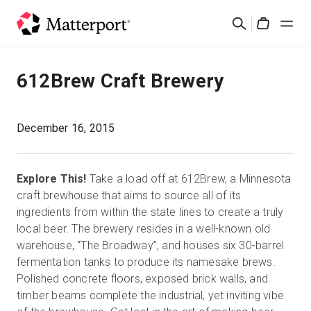
Skip
검
to
Cart
색
main
content
솔루션
612Brew Craft Brewery
제품
December 16, 2015
가격
Explore This!
Take a load off at 612Brew, a Minnesota
리소스
craft brewhouse that aims to source all of its
ingredients from within the state lines to create a truly
local beer. The brewery resides in a well-known old
새로운 사항
warehouse, “The Broadway”, and houses six 30-barrel
fermentation tanks to produce its namesake brews.
문의하기
Polished concrete floors, exposed brick walls, and
timber beams complete the industrial, yet inviting vibe
로그인