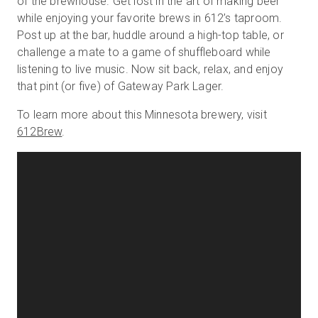
of the brewhouse. Get lost in the art of making beer
while enjoying your favorite brews in 612’s taproom.
Post up at the bar, huddle around a high-top table, or
challenge a mate to a game of shuffleboard while
무료 체험판
listening to live music. Now sit back, relax, and enjoy
that pint (or five) of Gateway Park Lager.
영업:
+65 6797 8416
To learn more about this Minnesota brewery, visit
KO
612Brew
.