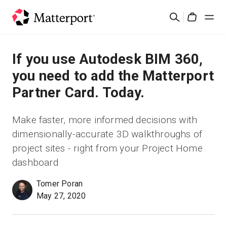
Skip
검
to
Cart
색
main
content
솔루션
If you use Autodesk BIM 360,
you need to add the Matterport
제품
Partner Card. Today.
가격
Make faster, more informed decisions with
dimensionally-accurate 3D walkthroughs of
리소스
project sites - right from your Project Home
dashboard
새로운 사항
Tomer Poran
May 27, 2020
문의하기
로그인