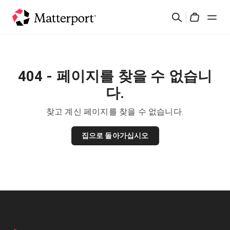
Skip
검
to
Cart
색
main
content
솔루션
404 - 페이지를 찾을 수 없습니
제품
다.
가격
찾고 계신 페이지를 찾을 수 없습니다.
집으로 돌아가십시오
리소스
새로운 사항
문의하기
로그인