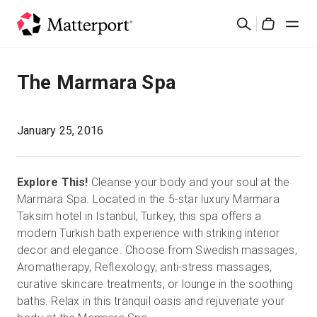
Skip
검
to
Cart
색
main
content
솔루션
The Marmara Spa
제품
January 25, 2016
가격
Explore This!
Cleanse your body and your soul at the
리소스
Marmara Spa. Located in the 5-star luxury Marmara
Taksim hotel in Istanbul, Turkey, this spa offers a
modern Turkish bath experience with striking interior
새로운 사항
decor and elegance. Choose from Swedish massages,
Aromatherapy, Reflexology, anti-stress massages,
문의하기
curative skincare treatments, or lounge in the soothing
baths. Relax in this tranquil oasis and rejuvenate your
로그인