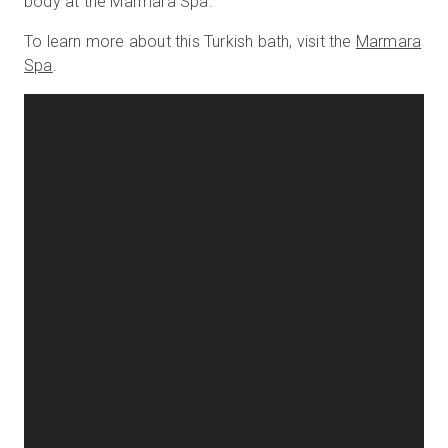
body at the Marmara Spa.
To learn more about this Turkish bath, visit the
Marmara
Spa
.
무료 체험판
영업:
+65 6797 8416
KO