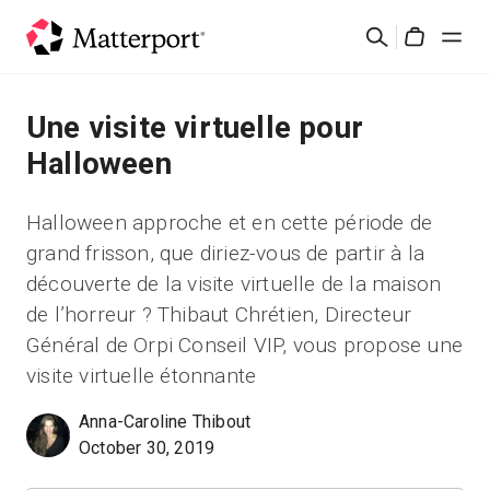
Skip
검
to
Cart
색
main
content
솔루션
Une visite virtuelle pour
Halloween
제품
Halloween approche et en cette période de
가격
grand frisson, que diriez-vous de partir à la
découverte de la visite virtuelle de la maison
리소스
de l’horreur ? Thibaut Chrétien, Directeur
Général de Orpi Conseil VIP, vous propose une
새로운 사항
visite virtuelle étonnante
Anna-Caroline Thibout
문의하기
October 30, 2019
로그인