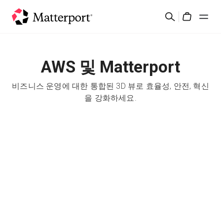
Skip
검
to
Cart
색
main
content
솔루션
AWS 및 Matterport
제품
비즈니스 운영에 대한 통합된 3D 뷰로 효율성, 안전, 혁신
을 강화하세요.
가격
리소스
새로운 사항
문의하기
로그인