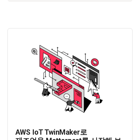
AWS IoT TwinMaker로