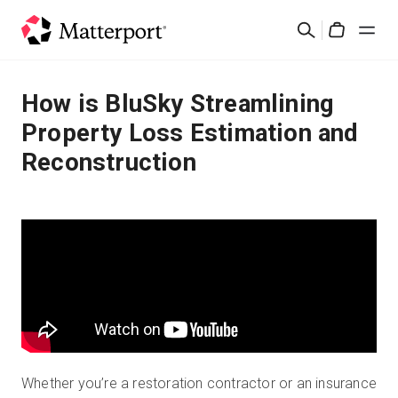
Skip
검
to
Cart
색
main
content
솔루션
How is BluSky Streamlining
Property Loss Estimation and
제품
Reconstruction
가격
리소스
새로운 사항
문의하기
Whether you’re a restoration contractor or an insurance
로그인