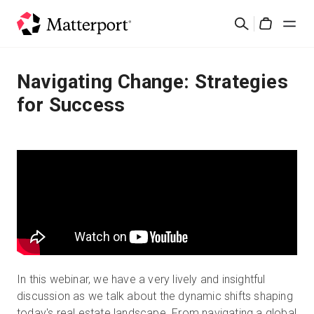
Skip
검
to
Cart
색
main
content
솔루션
Navigating Change: Strategies
for Success
제품
가격
리소스
새로운 사항
문의하기
In this webinar, we have a very lively and insightful
discussion as we talk about the dynamic shifts shaping
로그인
today's real estate landscape. From navigating a global