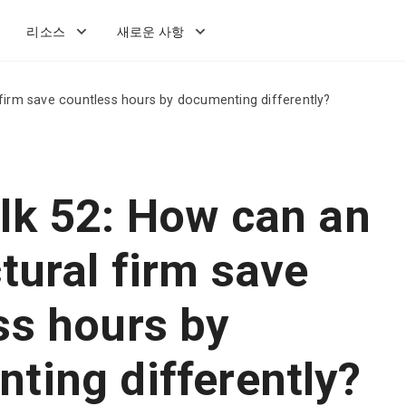
리소스
새로운 사항
 firm save countless hours by documenting differently?
lk 52: How can an
tural firm save
ss hours by
ting differently?