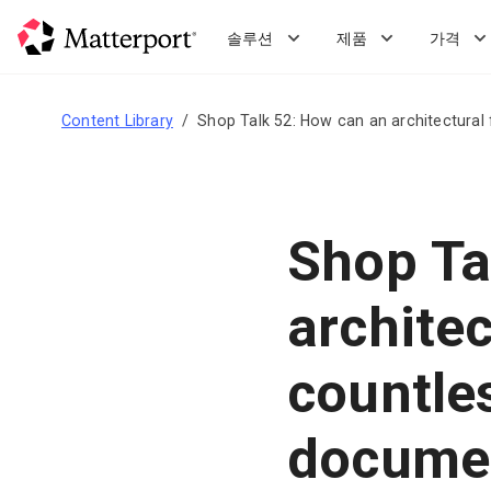
Skip
to
솔루션
제품
가격
main
content
Content Library
Shop Talk 52: How can an architectural
Shop Ta
architec
countle
documen