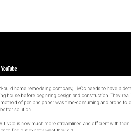
and-build home remodeling company, LivCo needs to have a deta
ting house before beginning design and construction. They real
method of pen and paper was time-consuming and prone to er
better solution.
w, LivCo is now much more streamlined and efficient with their
ar to find out exactly what they did.