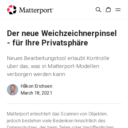
Skip
Suchen
to
Cart
main
content
Lösungen
Der neue Weichzeichnerpinsel
- für Ihre Privatsphäre
Produkte
Neues Bearbeitungstool erlaubt Kontrolle
Preise
über das, was in Matterport-Modellen
verborgen werden kann
Ressourcen
Håkon Erichsen
March 18, 2021
Was ist neu?
Kontakt
Matterport erleichtert das Scannen von Objekten,
jedoch bestehen viele Bedenken hinsichtlich des
Anmelden
Datenschutzes, der beim Teilen oder Veröffentlichen