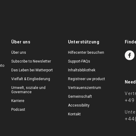
Über uns
Unterstützung
Find
Über uns
Hilfecenter besuchen
Subscribe to Newsletter
Support-FAQs
nto
Das Leben bei Matterport
Inhaltsbibliothek
Vielfalt & Eingliederung
Registreer uw product
Need
Umwelt, soziale und
Vertrauenszentrum
Governance
Vert
Gemeinschaft
+49
Karriere
Accessibility
Podcast
Unte
Kontakt
+44