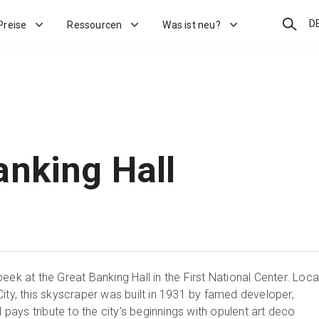
Suchen
D
Preise
Ressourcen
Was ist neu?
anking Hall
eek at the Great Banking Hall in the First National Center. Loc
ity, this skyscraper was built in 1931 by famed developer,
ays tribute to the city’s beginnings with opulent art deco