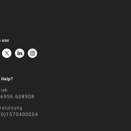
e uns
 Help?
rieb
 6956 608908
rstützung
(0)1570400054