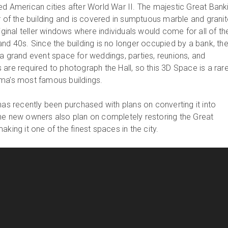
ed American cities after World War II. The majestic Great Bank
r of the building and is covered in sumptuous marble and granit
iginal teller windows where individuals would come for all of the
nd 40s. Since the building is no longer occupied by a bank, th
 a grand event space for weddings, parties, reunions, and
are required to photograph the Hall, so this 3D Space is a rar
oma’s most famous buildings.
has recently been purchased with plans on converting it into
he new owners also plan on completely restoring the Great
aking it one of the finest spaces in the city.