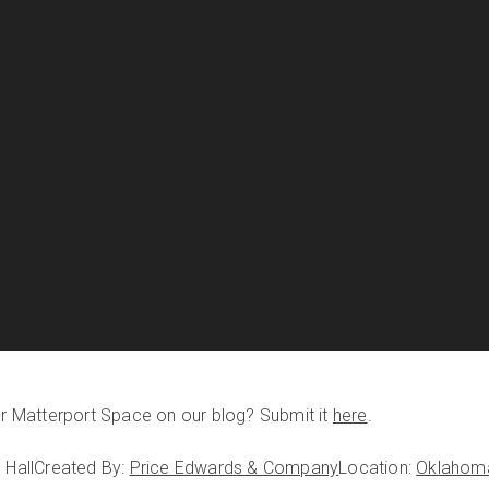
our Matterport Space on our blog? Submit it
here
.
 Hall
Created By:
Price Edwards & Company
Location:
Oklahom