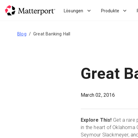
Skip
to
Lösungen
Produkte
main
content
Blog
Great Banking Hall
Great B
March 02, 2016
Explore This!
Get a rare p
in the heart of Oklahoma C
Seymour Slackmeyer, and p