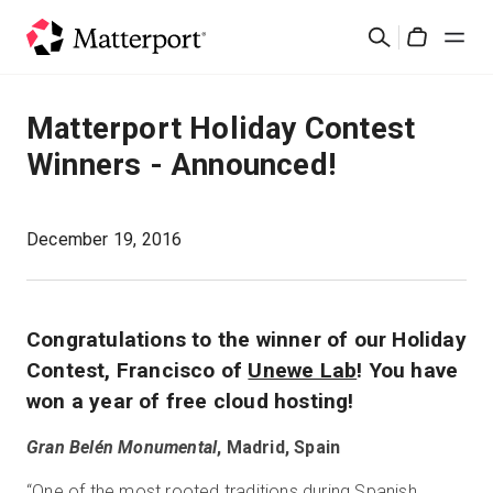
Skip
Suchen
to
Cart
main
content
Lösungen
Matterport Holiday Contest
Winners - Announced!
Produkte
Preise
December 19, 2016
Ressourcen
Congratulations to the winner of our Holiday
Was ist neu?
Contest, Francisco of
Unewe Lab
! You have
won a year of free cloud hosting!
Kontakt
Gran Belén Monumental
, Madrid, Spain
Anmelden
“One of the most rooted traditions during Spanish