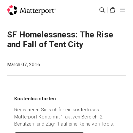
Skip
Suchen
to
Cart
main
content
Lösungen
SF Homelessness: The Rise
and Fall of Tent City
Produkte
Preise
March 07, 2016
Ressourcen
Was ist neu?
Kostenlos starten
Registrieren Sie sich für ein kostenloses
Kontakt
Matterport-Konto mit 1 aktiven Bereich, 2
Benutzern und Zugriff auf eine Reihe von Tools.
Anmelden