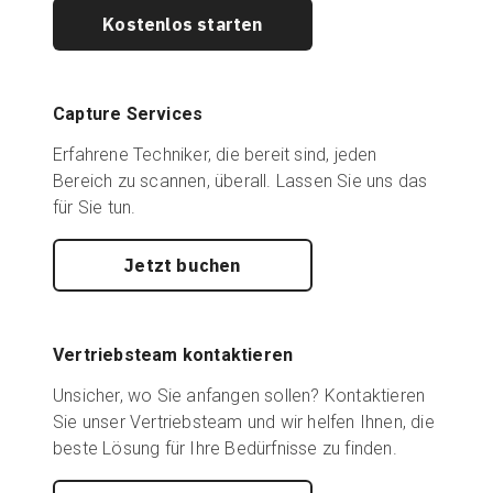
Kostenlos starten
Kostenlose Testversion
Capture Services
Vertrieb:
+49 6956 608908
Erfahrene Techniker, die bereit sind, jeden
Bereich zu scannen, überall. Lassen Sie uns das
DE
für Sie tun.
Jetzt buchen
Vertriebsteam kontaktieren
Unsicher, wo Sie anfangen sollen? Kontaktieren
Sie unser Vertriebsteam und wir helfen Ihnen, die
beste Lösung für Ihre Bedürfnisse zu finden.