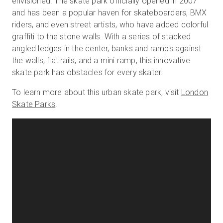
envisioned. The skate park officially opened in 2007
and has been a popular haven for skateboarders, BMX
riders, and even street artists, who have added colorful
graffiti to the stone walls. With a series of stacked
Kostenlose Testversion
angled ledges in the center, banks and ramps against
the walls, flat rails, and a mini ramp, this innovative
Vertrieb:
+49 6956 608908
skate park has obstacles for every skater.
DE
To learn more about this urban skate park, visit
London
Skate Parks
.