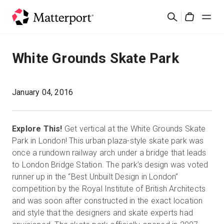
Skip
Suchen
to
Cart
main
content
Lösungen
White Grounds Skate Park
Produkte
January 04, 2016
Preise
Explore This!
Get vertical at the White Grounds Skate
Ressourcen
Park in London! This urban plaza-style skate park was
once a rundown railway arch under a bridge that leads
to London Bridge Station. The park’s design was voted
Was ist neu?
runner up in the “Best Unbuilt Design in London”
competition by the Royal Institute of British Architects
Kontakt
and was soon after constructed in the exact location
and style that the designers and skate experts had
Anmelden