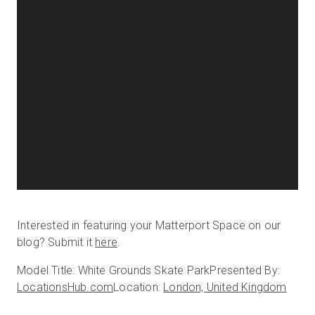
Interested in featuring your Matterport Space on our
blog? Submit it
here
.
Model Title: White Grounds Skate Park
Presented By:
LocationsHub.com
Location:
London, United Kingdom