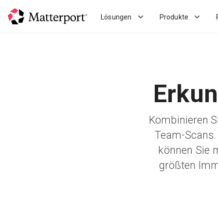
Skip
to
Lösungen
Produkte
main
content
Erkun
Kombinieren S
Team-Scans. 
können Sie 
größten Immo