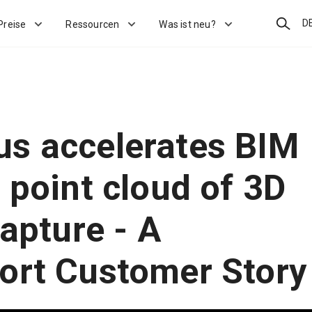
Suchen
D
Preise
Ressourcen
Was ist neu?
s accelerates BIM
 point cloud of 3D
capture - A
ort Customer Story