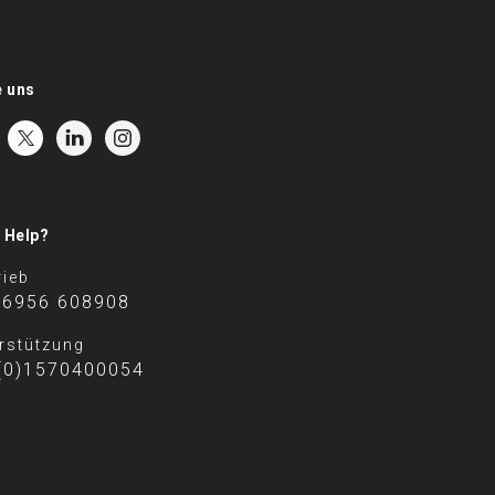
e uns
 Help?
rieb
 6956 608908
rstützung
(0)1570400054