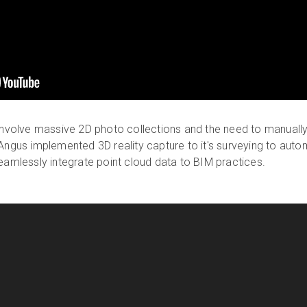
 involve massive 2D photo collections and the need to manuall
 Angus implemented 3D reality capture to it's surveying to aut
seamlessly integrate point cloud data to BIM practices.