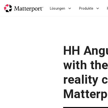
Skip
to
Lösungen
Produkte
main
content
HH Angu
with the
reality 
Matterp