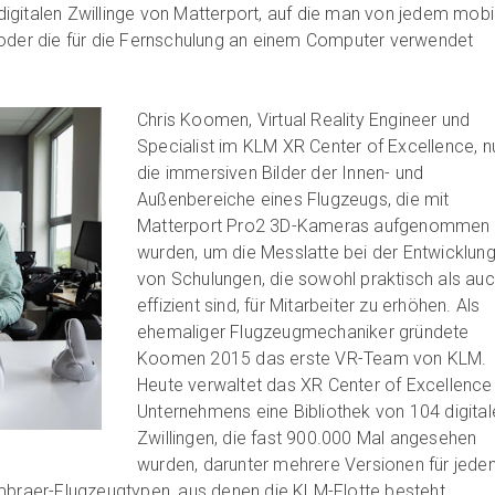
r digitalen Zwillinge von Matterport, auf die man von jedem mobi
 oder die für die Fernschulung an einem Computer verwendet
Chris Koomen, Virtual Reality Engineer und
Specialist im KLM XR Center of Excellence, n
die immersiven Bilder der Innen- und
Außenbereiche eines Flugzeugs, die mit
Matterport Pro2 3D-Kameras aufgenommen
wurden, um die Messlatte bei der Entwicklun
von Schulungen, die sowohl praktisch als au
effizient sind, für Mitarbeiter zu erhöhen. Als
ehemaliger Flugzeugmechaniker gründete
Koomen 2015 das erste VR-Team von KLM.
Heute verwaltet das XR Center of Excellence
Unternehmens eine Bibliothek von 104 digital
Zwillingen, die fast 900.000 Mal angesehen
wurden, darunter mehrere Versionen für jede
Embraer-Flugzeugtypen, aus denen die KLM-Flotte besteht.