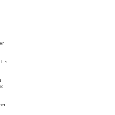
er
 bei
e
nd
her
s