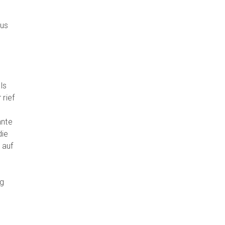
aus
ls
 rief
nnte
die
 auf
ng