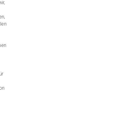
ir,
en,
len
ehen
ür
on