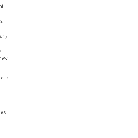
nt
al
arly
er
crew
obile
ces