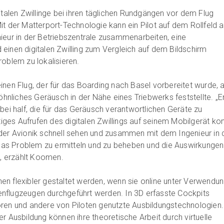
italen Zwillinge bei ihren täglichen Rundgängen vor dem Flug
it der Matterport-Technologie kann ein Pilot auf dem Rollfeld 
ieur in der Betriebszentrale zusammenarbeiten, eine
einen digitalen Zwilling zum Vergleich auf dem Bildschirm
roblem zu lokalisieren.
inen Flug, der für das Boarding nach Basel vorbereitet wurde, a
wöhnliches Geräusch in der Nähe eines Triebwerks feststellte. „Er
bei half, die für das Geräusch verantwortlichen Geräte zu
rtiges Aufrufen des digitalen Zwillings auf seinem Mobilgerät ko
der Avionik schnell sehen und zusammen mit dem Ingenieur in 
s Problem zu ermitteln und zu beheben und die Auswirkungen
“, erzählt Koomen.
n flexibler gestaltet werden, wenn sie online unter Verwendu
nienflugzeugen durchgeführt werden. In 3D erfasste Cockpits
oren und andere von Piloten genutzte Ausbildungstechnologien.
r Ausbildung können ihre theoretische Arbeit durch virtuelle