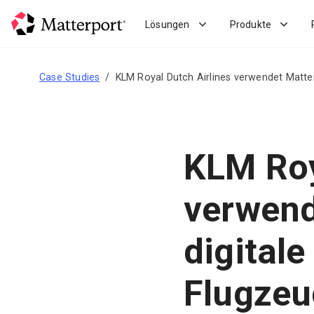
Skip
to
Lösungen
Produkte
main
content
Case Studies
KLM Royal Dutch Airlines verwendet Matterp
KLM Roy
verwend
digitale
Flugzeug