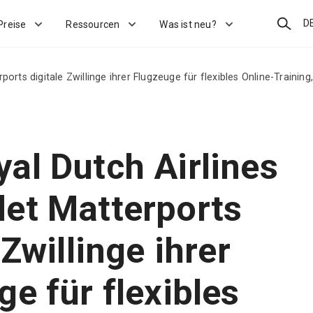
Suchen
D
Preise
Ressourcen
Was ist neu?
orts digitale Zwillinge ihrer Flugzeuge für flexibles Online-Traini
al Dutch Airlines
et Matterports
 Zwillinge ihrer
e für flexibles