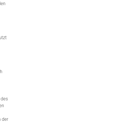
len
utzt
g
ch
 des
en
n der