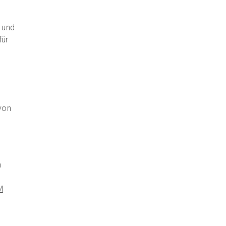
- und
für
von
n
M