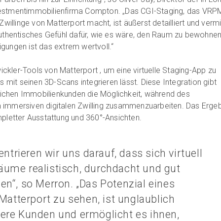
vestmentimmobilienfirma Compton. „Das CGI-Staging, das VRP
Zwillinge von Matterport macht, ist äußerst detailliert und vermi
authentisches Gefühl dafür, wie es wäre, den Raum zu bewohnen
gungen ist das extrem wertvoll.“
kler-Tools von Matterport , um eine virtuelle Staging-App zu
os mit seinen 3D-Scans integrieren lässt. Diese Integration gibt
chen Immobilienkunden die Möglichkeit, während des
 immersiven digitalen Zwilling zusammenzuarbeiten. Das Ergeb
mpletter Ausstattung und 360°-Ansichten.
trieren wir uns darauf, dass sich virtuell
äume realistisch, durchdacht und gut
len“, so Merron. „Das Potenzial eines
atterport zu sehen, ist unglaublich
sere Kunden und ermöglicht es ihnen,