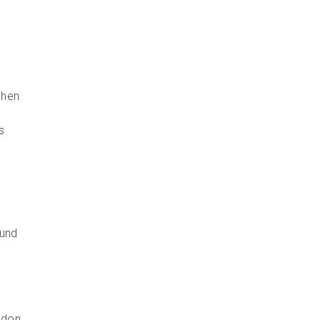
chen
s
s
 und
ondon