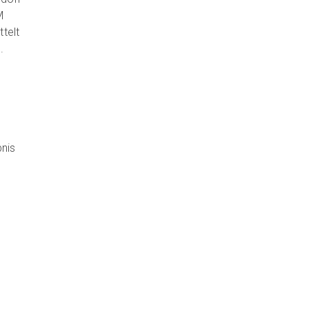
M
ttelt
.
nis