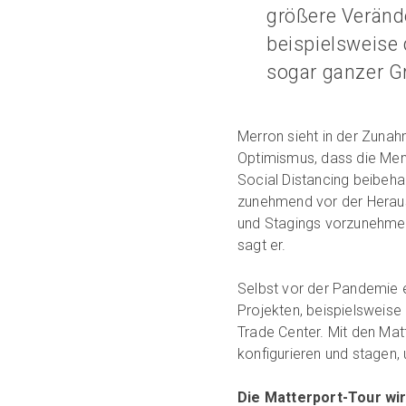
größere Verände
beispielsweise
sogar ganzer G
Merron sieht in der Zuna
Optimismus, dass die Men
Social Distancing beibehal
zunehmend vor der Heraus
und Stagings vorzunehmen,
sagt er.
Selbst vor der Pandemie 
Projekten, beispielsweis
Trade Center. Mit den Ma
konfigurieren und stagen,
Die Matterport-Tour wi