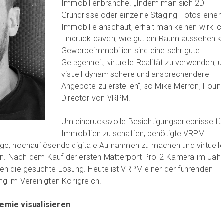
Immobilienbranche. „Indem man sich 2D-
Grundrisse oder einzelne Staging-Fotos einer
Immobilie anschaut, erhält man keinen wirkli
Eindruck davon, wie gut ein Raum aussehen 
Gewerbeimmobilien sind eine sehr gute
Gelegenheit, virtuelle Realität zu verwenden,
visuell dynamischere und ansprechendere
Angebote zu erstellen“, so Mike Merron, Foun
Director von VRPM.
Um eindrucksvolle Besichtigungserlebnisse fü
Immobilien zu schaffen, benötigte VRPM
e, hochauflösende digitale Aufnahmen zu machen und virtuell
len. Nach dem Kauf der ersten Matterport-Pro-2-Kamera im Jah
n die gesuchte Lösung. Heute ist VRPM einer der führenden
ing im Vereinigten Königreich.
emie visualisieren