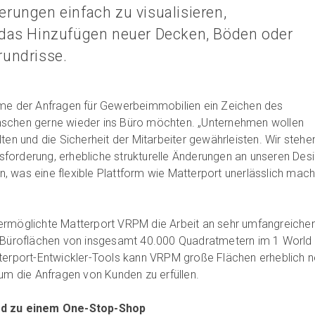
rungen einfach zu visualisieren,
 das Hinzufügen neuer Decken, Böden oder
rundrisse.
hme der Anfragen für Gewerbeimmobilien ein Zeichen des
schen gerne wieder ins Büro möchten. „Unternehmen wollen
ten und die Sicherheit der Mitarbeiter gewährleisten. Wir stehe
forderung, erhebliche strukturelle Änderungen an unseren Des
 was eine flexible Plattform wie Matterport unerlässlich macht
ermöglichte Matterport VRPM die Arbeit an sehr umfangreiche
e Büroflächen von insgesamt 40.000 Quadratmetern im 1 World
tterport-Entwickler-Tools kann VRPM große Flächen erheblich 
 um die Anfragen von Kunden zu erfüllen.
rd zu einem One-Stop-Shop