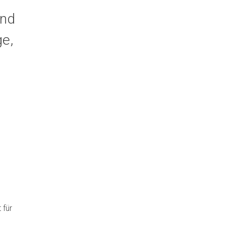
und
e,
g
 für