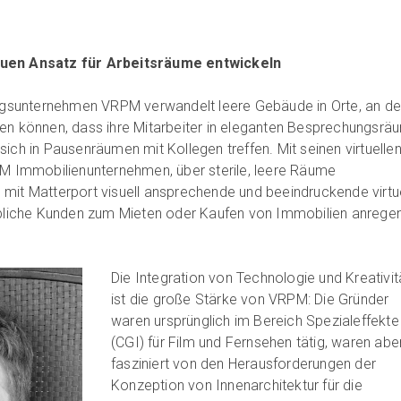
euen Ansatz für Arbeitsräume entwickeln
rungsunternehmen VRPM verwandelt leere Gebäude in Orte, an d
len können, dass ihre Mitarbeiter in eleganten Besprechungsrä
 in Pausenräumen mit Kollegen treffen. Mit seinen virtuelle
PM Immobilienunternehmen, über sterile, leere Räume
mit Matterport visuell ansprechende und beeindruckende virtu
erbliche Kunden zum Mieten oder Kaufen von Immobilien anrege
Die Integration von Technologie und Kreativit
ist die große Stärke von VRPM: Die Gründer
waren ursprünglich im Bereich Spezialeffekte
(CGI) für Film und Fernsehen tätig, waren abe
fasziniert von den Herausforderungen der
Konzeption von Innenarchitektur für die