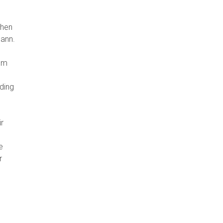
chen
kann.
 um
ding
r
e
r