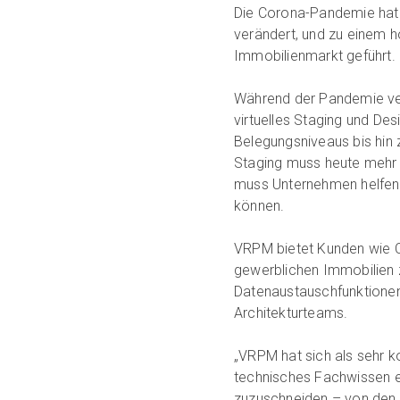
Die Corona-Pandemie hat d
verändert, und zu einem
Immobilienmarkt geführt.
Während der Pandemie ve
virtuelles Staging und De
Belegungsniveaus bis hin 
Staging muss heute mehr l
muss Unternehmen helfen,
können.
VRPM bietet Kunden wie 
gewerblichen Immobilien z
Datenaustauschfunktionen
Architekturteams.
„VRPM hat sich als sehr ko
technisches Fachwissen e
zuzuschneiden – von den Fa