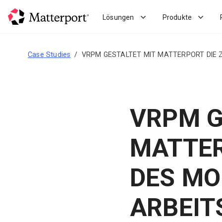
Skip
to
Lösungen
Produkte
main
content
Case Studies
VRPM GESTALTET MIT MATTERPORT DIE 
VRPM G
MATTER
DES M
ARBEIT