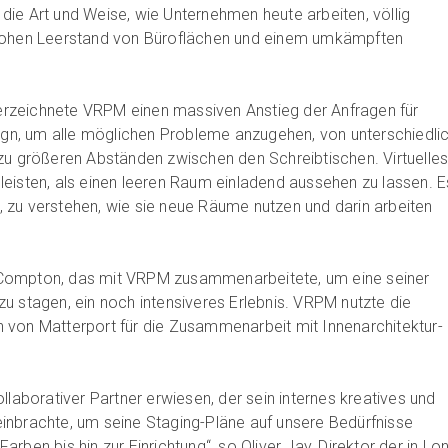
ie Art und Weise, wie Unternehmen heute arbeiten, völlig
 hohen Leerstand von Büroflächen und einem umkämpften
rzeichnete VRPM einen massiven Anstieg der Anfragen für
sign, um alle möglichen Probleme anzugehen, von unterschiedli
zu größeren Abständen zwischen den Schreibtischen. Virtuelle
eisten, als einen leeren Raum einladend aussehen zu lassen. E
 zu verstehen, wie sie neue Räume nutzen und darin arbeiten
Compton, das mit VRPM zusammenarbeitete, um eine seiner
u stagen, ein noch intensiveres Erlebnis. VRPM nutzte die
 von Matterport für die Zusammenarbeit mit Innenarchitektur-
llaborativer Partner erwiesen, der sein internes kreatives und
inbrachte, um seine Staging-Pläne auf unsere Bedürfnisse
rben bis hin zur Einrichtung“, so Oliver Jay, Direktor der in L