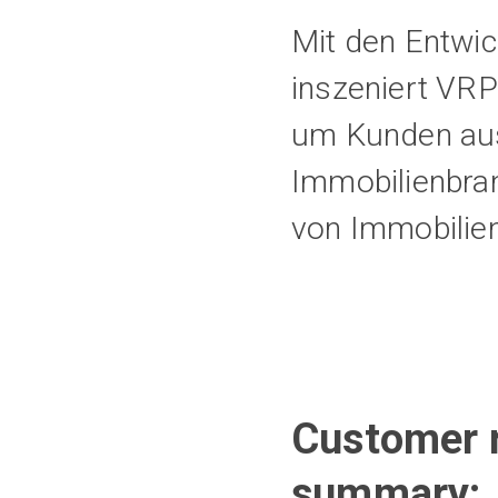
Mit den Entwic
inszeniert VR
um Kunden aus
Immobilienbran
von Immobilien
Customer r
summary: