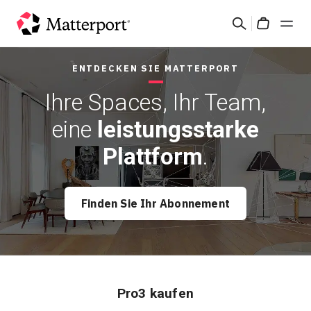
Skip
Suchen
to
Cart
main
content
ENTDECKEN SIE MATTERPORT
Lösungen
Ihre Spaces, Ihr Team,
Produkte
eine
leistungsstarke
Plattform
.
Preise
Ressourcen
Finden Sie Ihr Abonnement
Was ist neu?
Kontakt
Pro3 kaufen
Anmelden