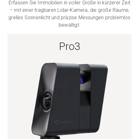
Erfassen Sie Immobilien in voller Größe in kürzerer Zeit
– mit einer tragbaren Lidar-Kamera, die große Räume,
grelles Sonnenlicht und präzise Messungen problemlos
Kostenlose Testversion
bewältigt.
Vertrieb:
+49 6956 608908
Pro3
DE