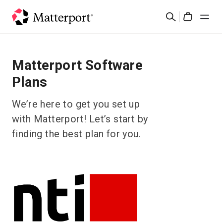
Skip
Suchen
to
Cart
main
content
Lösungen
Matterport Software
Plans
Produkte
We’re here to get you set up
Preise
with Matterport! Let’s start by
finding the best plan for you.
Ressourcen
Was ist neu?
Kontakt
Anmelden