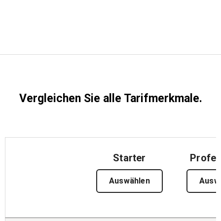
Kostenlose Testversion
Vertrieb:
+49 6956 608908
DE
Vergleichen Sie alle Tarifmerkmale.
Starter
Profes
Auswählen
Ausw
Features