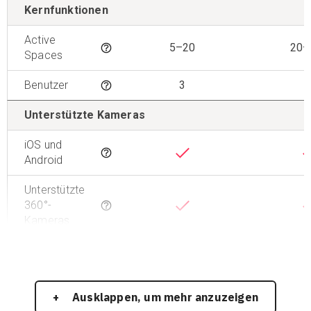
Kernfunktionen
Active
5–20
20–
Tooltip
Spaces
Benutzer
3
1
Tooltip
Unterstützte Kameras
iOS und
Tooltip
Android
Unterstützte
360°-
Tooltip
Kameras
Ausklappen, um mehr anzuzeigen