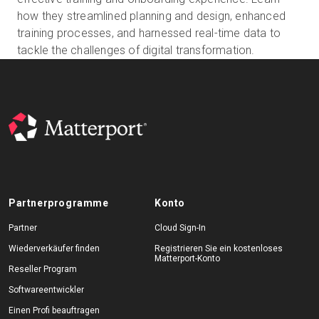
how they streamlined planning and design, enhanced
training processes, and harnessed real-time data to
tackle the challenges of digital transformation.
Kostenlose Testversion
Vertrieb:
+49 6956 608908
DE
Partnerprogramme
Konto
Partner
Cloud Sign-In
Wiederverkäufer finden
Registrieren Sie ein kostenloses
Matterport-Konto
Reseller Program
Softwareentwickler
Einen Profi beauftragen