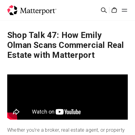
Skip
Suchen
to
Cart
main
content
Lösungen
Shop Talk 47: How Emily
Olman Scans Commercial Real
Produkte
Estate with Matterport
Preise
Ressourcen
Was ist neu?
Kontakt
Whether you’re a broker, real estate agent, or property
Anmelden