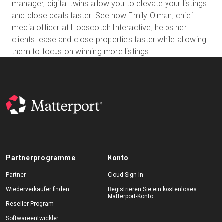
manager, digital twins allow you to elevate your listings
and close deals faster. See how Emily Olman, chief
media officer at Hopscotch Interactive, helps her
Kostenlose Testversion
clients lease and close properties faster while allowing
them to focus on winning more listings.
Vertrieb:
+49 6956 608908
DE
Partnerprogramme
Konto
Partner
Cloud Sign-In
Wiederverkäufer finden
Registrieren Sie ein kostenloses
Matterport-Konto
Reseller Program
Softwareentwickler