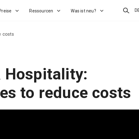
Suchen
D
Preise
Ressourcen
Was ist neu?
e costs
 Hospitality:
ies to reduce costs