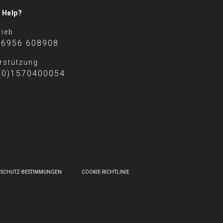
 Help?
rieb
 6956 608908
rstützung
(0)1570400054
NSCHUTZ-BESTIMMUNGEN
COOKIE-RICHTLINIE