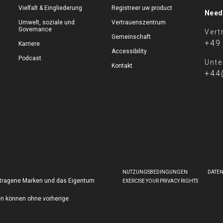
Vielfalt & Eingliederung
Registreer uw product
Need
Umwelt, soziale und
Vertrauenszentrum
Governance
Vert
Gemeinschaft
+49
Karriere
Accessibility
Podcast
Unte
Kontakt
+44
NUTZUNGSBEDINGUNGEN
DATE
getragene Marken und das Eigentum
EXERCISE YOUR PRIVACY RIGHTS
en können ohne vorherige