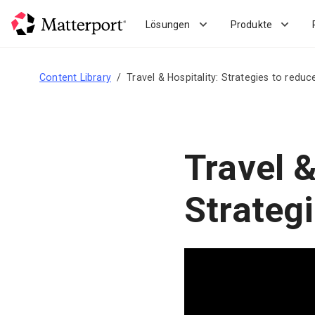
Skip
to
Lösungen
Produkte
main
content
Content Library
Travel & Hospitality: Strategies to reduc
Travel &
Strateg